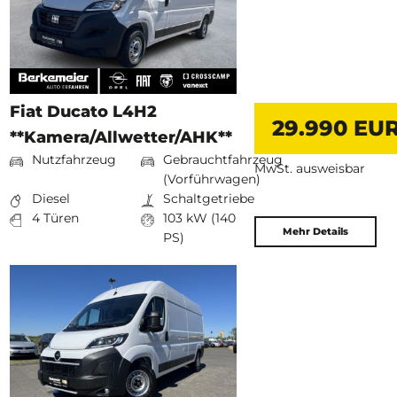
Fiat Ducato L4H2
29.990 EU
**Kamera/Allwetter/AHK**
Nutzfahrzeug
Gebrauchtfahrzeug
MwSt. ausweisbar
(Vorführwagen)
Diesel
Schaltgetriebe
4 Türen
103 kW (140
Mehr Details
PS)