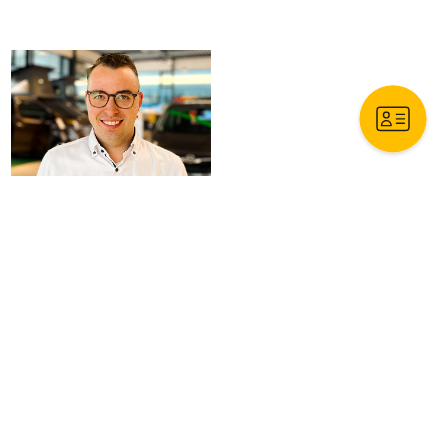
Außendienst
Fabian Schulte
Verkauf
Groß-, Flotten- & Gewerbekunden
Fiat Professional & Opel
0251-97821-122