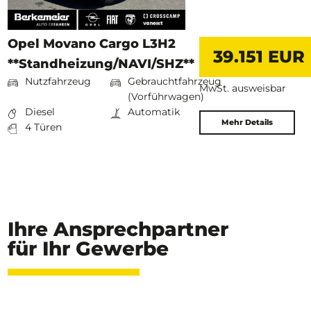
Opel Movano Cargo L3H2
39.151 EUR
**Standheizung/NAVI/SHZ**
Nutzfahrzeug
Gebrauchtfahrzeug
MwSt. ausweisbar
(Vorführwagen)
Diesel
Automatik
Mehr Details
4 Türen
Ihre Ansprechpartner
für Ihr Gewerbe